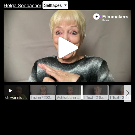
Helga Seebacher
Selftapes
Play
Video
Ich war nie weg (Short film) / 2023 / Role: Lebensbejahende alte Frau / R: Helga Seebacher
Irrsinn / 2020 / R: Selftape
Achterbahn (Lyrik-Text: ich) / 2020 / R: Selftape
1 Text - 2 Szenen: Szene 2 / 2020 / R: Selftape
1 Text - 2 Szenen: Szene 1 / 2020 / R: Selftape