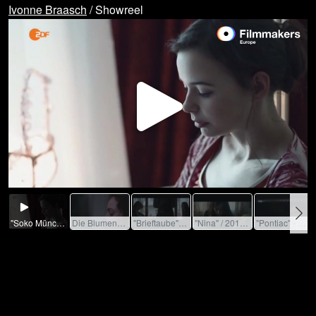
Ivonne Braasch
/ Showreel
Play
Video
"Soko München" - Westend (Series) / 2015 / Role: EHR Marion / R: Bodo Schwarz / ZDF
Die Blumenkinder (Documentary drama) / 2019 – 2020 / Role: HR / R: Kirim Schiller
"Brieftaube" - Wo Worte versagen / 2015 / Role: Linn / R: Sven Gielnik / LOUfilm
"Nina" / 2018 / Role: HR Nina / R: Jan Oberdick
"Pontiac" - Akte XY / 2015 / Role: EHR Lara / R: Boris Keidis / ZDF