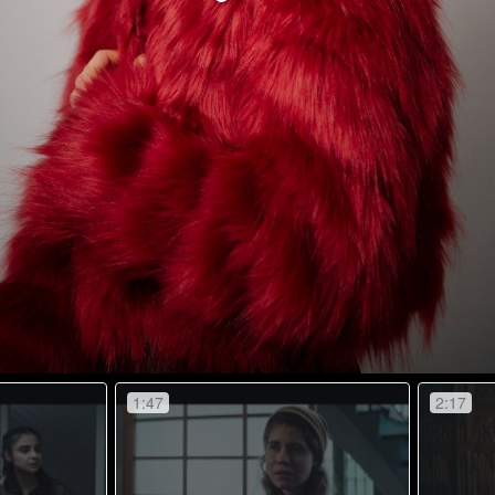
Video
1:47
2:17